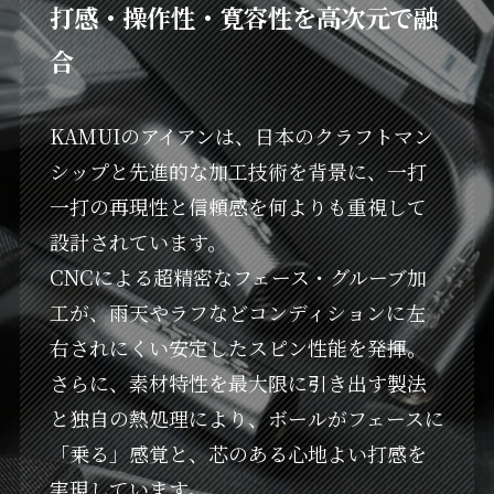
打感・操作性・寛容性を高次元で融
合
KAMUIのアイアンは、日本のクラフトマン
シップと先進的な加工技術を背景に、一打
一打の再現性と信頼感を何よりも重視して
設計されています。
CNCによる超精密なフェース・グルーブ加
工が、雨天やラフなどコンディションに左
右されにくい安定したスピン性能を発揮。
さらに、素材特性を最大限に引き出す製法
と独自の熱処理により、ボールがフェースに
「乗る」感覚と、芯のある心地よい打感を
実現しています。