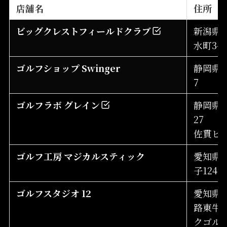
店舗名
住所
ビッグクレストフィールドクラブ
新潟県
水町3-9
ゴルフショップ Swinger
静岡県伊
7
ゴルフラボ グレイン
静岡県藤
27
佐貫ビ
ゴルフ工房 マジカルスティック
愛知県
子124
ゴルフスタジオ 12
愛知県
路東牛新
クゴルフ