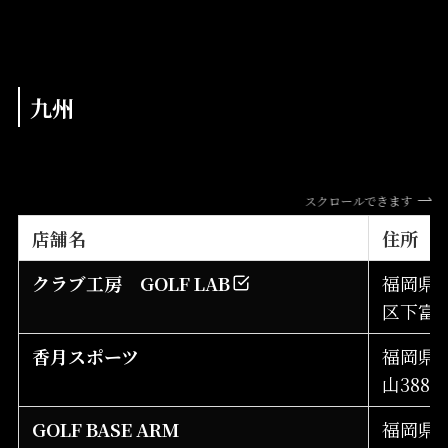
九州
スクロールできます
店舗名
住所
クラブ工房 GOLF LAB
福岡県
区下富野5
香月スポーツ
福岡県
山3884-
GOLF BASE ARM
福岡県中