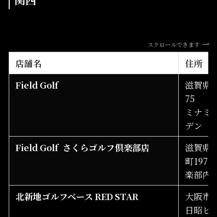
スクロールできます
店舗名
住所
Field Golf
滋賀県草
75
ミナミ
デン
Field Golf さくらゴルフ倶楽部店
滋賀県
町197
楽部内
北新地ゴルフベース RED STAR
大阪市北
日昭ビル