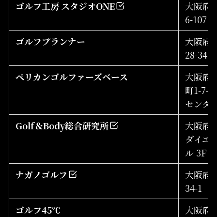
ゴルフ工房 スタジオONE
大阪府東
6-107
ゴルフプランナー
大阪府東
28-34
ペリカンゴルファーズベース
大阪府
町1-7-
センタ
Golf＆Body総合研究所
大阪府八
ダイエ
ル 3F
ナガノゴルフ
大阪府八
34-1
ゴルフ45℃
大阪府八