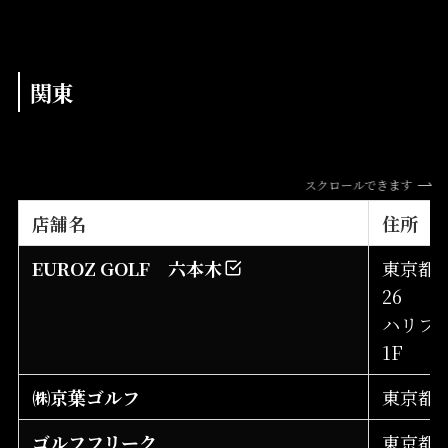
関東
スクロールできます
店舗名
住所
EUROZ GOLF 六本木
東京都港
26
ハリフ
1F
㈱京葉ゴルフ
東京都足
ゴルフフリーク
東京都台