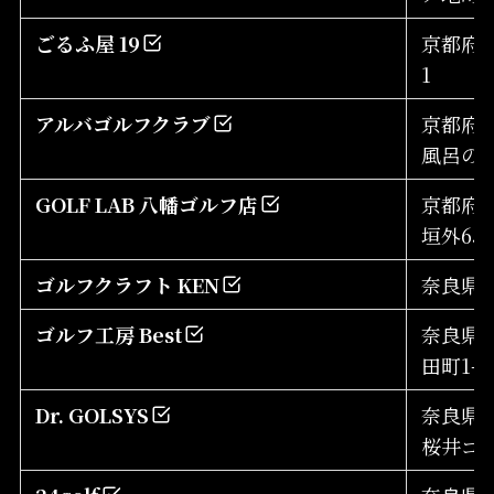
ごるふ屋 19
京都府舞
1
アルバゴルフクラブ
京都府
風呂の谷
GOLF LAB 八幡ゴルフ店
京都府
垣外65
ゴルフクラフト KEN
奈良県奈
ゴルフ工房 Best
奈良県
田町1-5-
Dr. GOLSYS
奈良県桜
桜井ゴ