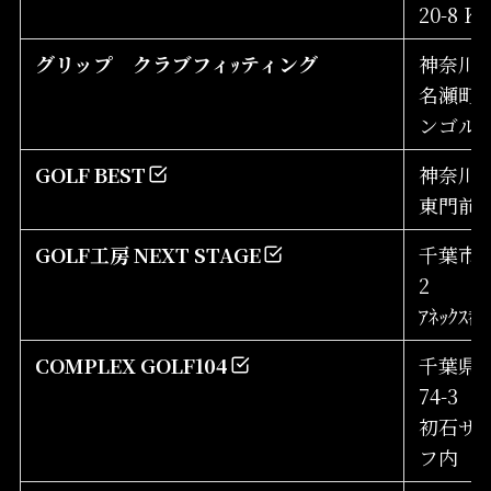
20-8 
グリップ クラブフィｯティング
神奈川
名瀬町1
ンゴル
GOLF BEST
神奈川
東門前2-
GOLF工房 NEXT STAGE
千葉市若
2
ｱﾈｯｸｽ
COMPLEX GOLF104
千葉県流
74-3
初石サ
フ内