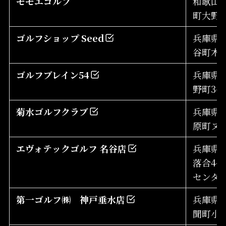
モモエゴルフ
和歌山
町大野1
ゴルフショップ Seed
兵庫県
谷町木津
ゴルフブレイン54
兵庫県
野町3-1
菊水ゴルフクラブ
兵庫県
原町ヌ
エヴォテックゴルフ 名谷店
兵庫県
落合4-4
センタ
第一ゴルフ㈱ 神戸垂水店
兵庫県
聞町小束