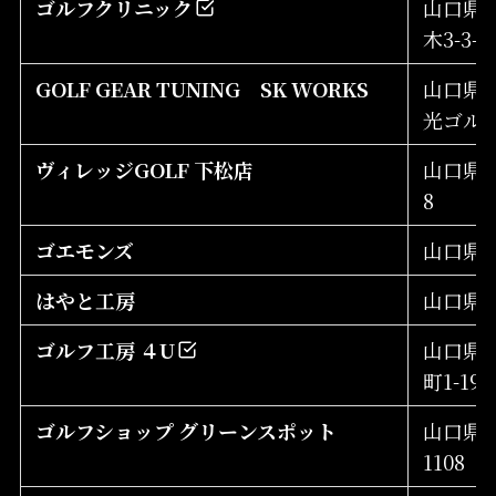
ゴルフクリニック
山口県
木3-3-4
GOLF GEAR TUNING SK WORKS
山口県光
光ゴル
ヴィレッジGOLF 下松店
山口県下
8
ゴエモンズ
山口県防
はやと工房
山口県防
ゴルフ工房 ４U
山口県
町1-19-
ゴルフショップ グリーンスポット
山口県
1108