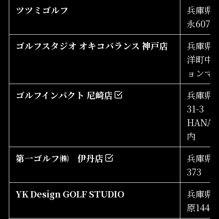
ツツミゴルフ
兵庫県
永607-7
ゴルフスタジオ オキコバランス 神戸店
兵庫県
洋町中6
ョンマー
ゴルフインパクト 尼崎店
兵庫県尼
31-3
HANA G
内
第一ゴルフ㈱ 伊丹店
兵庫県伊
373
YK Design GOLF STUDIO
兵庫県
原1444-