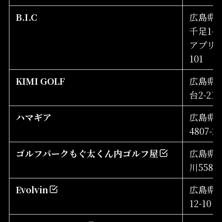
B.I.C
広島県
千足1-11
アプリ
101
KIMI GOLF
広島県
台2-21-
ハマギア
広島県
4807-2
ゴルフパークもぐ太くん内ゴルフ屋
広島県
川558
Evolvin
広島県福
12-10