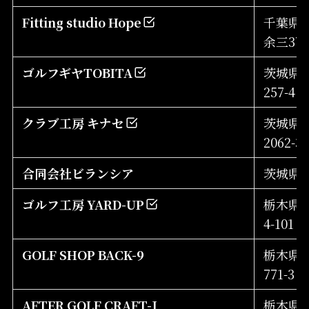
Fitting studio Hope
千葉県
余三379
ゴルフギヤTOBITA
茨城県
257-4
クラブ工房 キナセ
茨城県
2062-3
合同会社ビランシア
茨城県取
ゴルフ工房 YARD-UP
栃木県宇
4-101
GOLF SHOP BACK-9
栃木県
771-3
AFTER GOLF CRAFT-J
栃木県