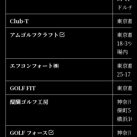
ドルチェ
Club-T
東京都中
アムゴルフクラフト
東京都小
18-3
場内
エフコンフォート㈱
東京都八
25-17
GOLF FIT
東京都青
醍醐ゴルフ工房
神奈川
保町5-
横浜10
GOLF フォース
神奈川県