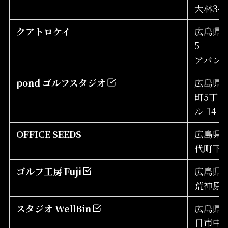
大林3-1
クアトロケイ
広島県広
5
アバン
pond ゴルフスタジオ
広島県
町5丁目
ル-14
OFFICE SEEDS
広島県
代町下根2
ゴルフ工房 Fuji
広島県
荒神原46
スタジオ WellBin
広島県
日市中央1