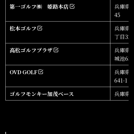
第一ゴルフ㈱ 姫路本店
兵庫県姫
45
松本ゴルフ
兵庫県
丁目32
高松ゴルフプラザ
兵庫県
城池63
OVD GOLF
兵庫県
641-1
ゴルフモンキー加茂ベース
兵庫県川