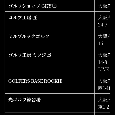
ゴルフショップ GKY
大阪府池
ゴルフ工房 匠
大阪府吹
24-7
ミルブルックゴルフ
大阪府摂
16
ゴルフ工房 ミフジ
大阪府守
14-8
LIVE S
GOLFERS BASE ROOKIE
大阪府
西1-18-
光ゴルフ練習場
大阪府
東1-2-1