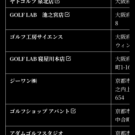
ヤトゴルフ 泉北店
大阪府堺
GOLF LAB 池之宮店
大阪府枚
8
ゴルフ工房サイエンス
大阪府泉
ウィン
GOLF LAB 寝屋川本店
大阪府
町1-16
ジーワン㈱
京都市
之内上る
654
ゴルフショップ アバント
京都市
中合町55
アダムゴルフスタジオ
京都市