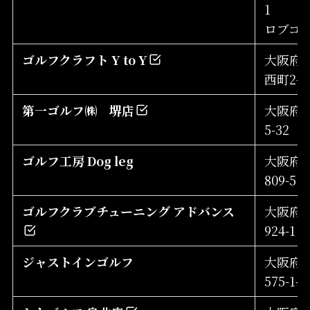
1
ロブゴ
ゴルフクラフト Y to Y
大阪府
西町2-8
第一ゴルフ㈱ 堺店
大阪府堺
5-32
ゴルフ工房 Dog leg
大阪府
809-5
ゴルフクラブチューニング アドバンス
大阪府
924-1
ジャストインゴルフ
大阪府
575-1-1