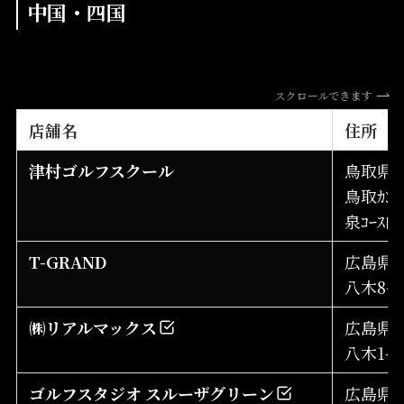
中国・四国
スクロールできます
店舗名
住所
津村ゴルフスクール
鳥取県鳥
鳥取ｶﾝ
泉ｺｰｽ内
T-GRAND
広島県
八木8-11
㈱リアルマックス
広島県
八木1-7-
ゴルフスタジオ スルーザグリーン
広島県