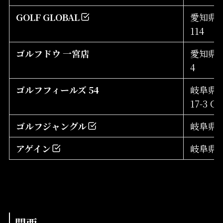
GOLF GLOBAL
愛知県
114
ゴルフドウ 一宮店
愛知県一
4
ゴルフフィールズ 54
岐阜県岐
17-3 
ゴルフジャングル
岐阜県岐
アゲイン
岐阜県大
関西