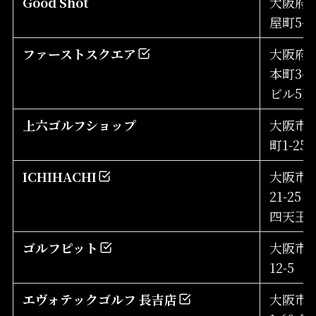
Good Shot
大阪府
屋町5-4
ファーストスクエア
大阪府
本町3-1
ビル5F
上六ゴルフショップ
大阪市
町1-25
ICHIHACHI
大阪市天
21-25
四天王寺
ゴルフピット
大阪市阿
12-5
エヴォテックゴルフ 長吉店
大阪市平