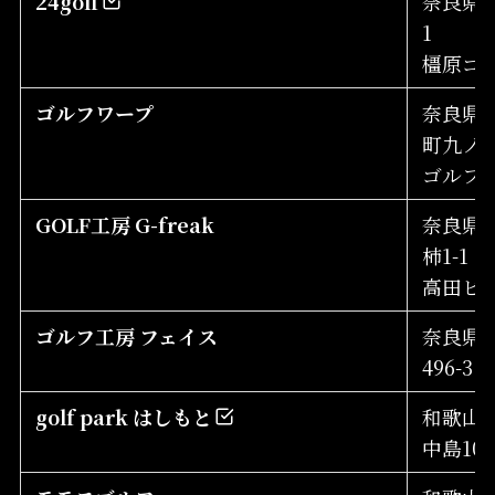
24golf
奈良県橿
1
橿原ゴ
ゴルフワープ
奈良県
町九ノ坪
ゴルフ
GOLF工房 G-freak
奈良県
柿1-1
高田ビ
ゴルフ工房 フェイス
奈良県香
496-3
golf park はしもと
和歌山
中島105