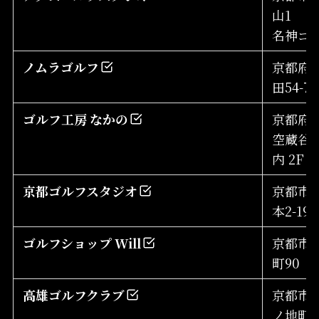
山1
名神ゴ
ノムラゴルフ
京都府
田54-7
ゴルフ工房 なかの
京都府
空蔵谷8
内 2F
京都ゴルフスタジオ
京都市
本2-19 
ゴルフショップ Will
京都市
町90
高雄ゴルフクラブ
京都市
ノ地町2