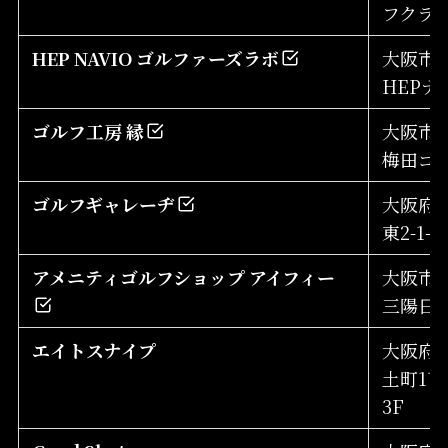
フクラ
HEP NAVIO ゴルファーズラボ
大阪市北
HEPナ
ゴルフ工房 縁
大阪市北
梅田ゴ
ゴルフギャレーヂ
大阪府
東2-1-21
アメニティゴルフショップ アイフィー
大阪市中
三陽日
エイトスナイプ
大阪府
土町1丁目
3F